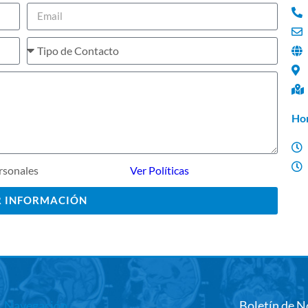
Hor
rsonales
Ver Políticas
R INFORMACIÓN
Navegación
Boletín de N