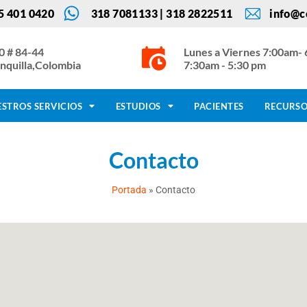
05 401 0420
318 7081133 | 318 2822511
info@c
0 # 84-44
Lunes a Viernes 7:00am-
nquilla,Colombia
7:30am - 5:30 pm
STROS SERVICIOS
ESTUDIOS
PACIENTES
RECURS
Contacto
Portada
»
Contacto